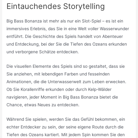
Eintauchendes Storytelling
Big Bass Bonanza ist mehr als nur ein Slot-Spiel – es ist ein
immersives Erlebnis, das Sie in eine Welt voller Wasserwunder
entführt. Die Geschichte des Spiels handelt von Abenteuer
und Entdeckung, bei der Sie die Tiefen des Ozeans erkunden
und verborgene Schätze entdecken.
Die visuellen Elemente des Spiels sind so gestaltet, dass sie
Sie anziehen, mit lebendigen Farben und fesselnden
Animationen, die die Unterwasserwelt zum Leben erwecken.
Ob Sie Korallenriffe erkunden oder durch Kelp-Wälder
navigieren, jeder Moment in Big Bass Bonanza bietet die
Chance, etwas Neues zu entdecken.
Während Sie spielen, werden Sie das Gefühl bekommen, ein
echter Entdecker zu sein, der seine eigene Route durch die
Tiefen des Ozeans kartiert. Mit jedem Spin kommen Sie den