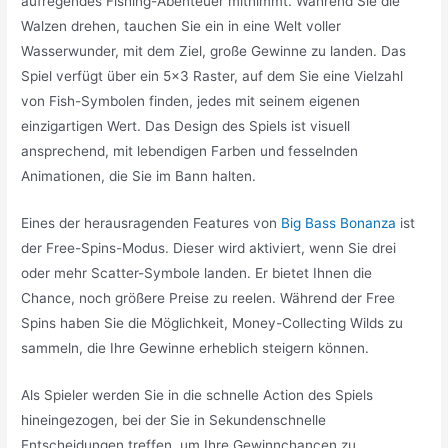
aufregendes Fishing-Abenteuer mitnimmt. Während Sie die
Walzen drehen, tauchen Sie ein in eine Welt voller
Wasserwunder, mit dem Ziel, große Gewinne zu landen. Das
Spiel verfügt über ein 5×3 Raster, auf dem Sie eine Vielzahl
von Fish-Symbolen finden, jedes mit seinem eigenen
einzigartigen Wert. Das Design des Spiels ist visuell
ansprechend, mit lebendigen Farben und fesselnden
Animationen, die Sie im Bann halten.
Eines der herausragenden Features von
Big Bass Bonanza
ist
der Free-Spins-Modus. Dieser wird aktiviert, wenn Sie drei
oder mehr Scatter-Symbole landen. Er bietet Ihnen die
Chance, noch größere Preise zu reelen. Während der Free
Spins haben Sie die Möglichkeit, Money-Collecting Wilds zu
sammeln, die Ihre Gewinne erheblich steigern können.
Als Spieler werden Sie in die schnelle Action des Spiels
hineingezogen, bei der Sie in Sekundenschnelle
Entscheidungen treffen, um Ihre Gewinnchancen zu