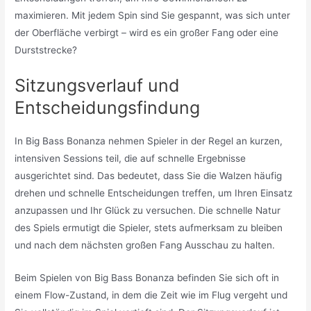
maximieren. Mit jedem Spin sind Sie gespannt, was sich unter
der Oberfläche verbirgt – wird es ein großer Fang oder eine
Durststrecke?
Sitzungsverlauf und
Entscheidungsfindung
In Big Bass Bonanza nehmen Spieler in der Regel an kurzen,
intensiven Sessions teil, die auf schnelle Ergebnisse
ausgerichtet sind. Das bedeutet, dass Sie die Walzen häufig
drehen und schnelle Entscheidungen treffen, um Ihren Einsatz
anzupassen und Ihr Glück zu versuchen. Die schnelle Natur
des Spiels ermutigt die Spieler, stets aufmerksam zu bleiben
und nach dem nächsten großen Fang Ausschau zu halten.
Beim Spielen von Big Bass Bonanza befinden Sie sich oft in
einem Flow-Zustand, in dem die Zeit wie im Flug vergeht und