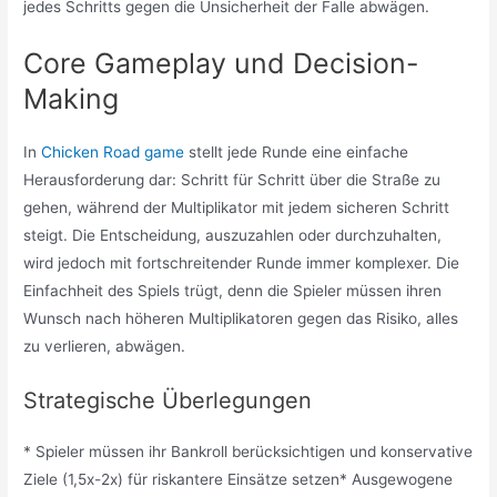
jedes Schritts gegen die Unsicherheit der Falle abwägen.
Core Gameplay und Decision-
Making
In
Chicken Road game
stellt jede Runde eine einfache
Herausforderung dar: Schritt für Schritt über die Straße zu
gehen, während der Multiplikator mit jedem sicheren Schritt
steigt. Die Entscheidung, auszuzahlen oder durchzuhalten,
wird jedoch mit fortschreitender Runde immer komplexer. Die
Einfachheit des Spiels trügt, denn die Spieler müssen ihren
Wunsch nach höheren Multiplikatoren gegen das Risiko, alles
zu verlieren, abwägen.
Strategische Überlegungen
* Spieler müssen ihr Bankroll berücksichtigen und konservative
Ziele (1,5x-2x) für riskantere Einsätze setzen* Ausgewogene