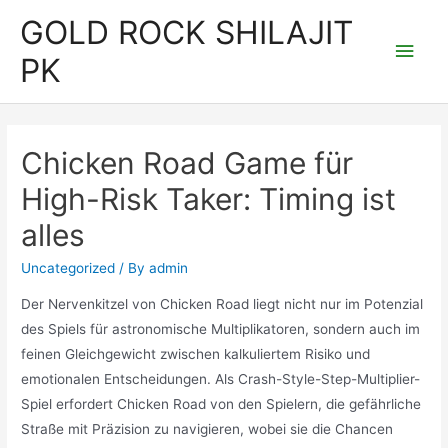
Skip
GOLD ROCK SHILAJIT
to
Main
PK
content
Men
Chicken Road Game für
High-Risk Taker: Timing ist
alles
Uncategorized
/ By
admin
Der Nervenkitzel von Chicken Road liegt nicht nur im Potenzial
des Spiels für astronomische Multiplikatoren, sondern auch im
feinen Gleichgewicht zwischen kalkuliertem Risiko und
emotionalen Entscheidungen. Als Crash-Style-Step-Multiplier-
Spiel erfordert Chicken Road von den Spielern, die gefährliche
Straße mit Präzision zu navigieren, wobei sie die Chancen