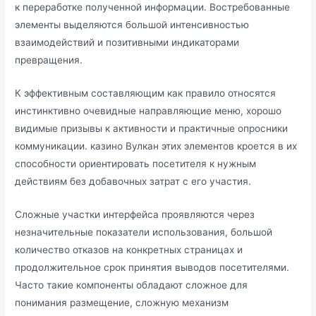
к переработке полученной информации. Востребованные
элементы выделяются большой интенсивностью
взаимодействий и позитивными индикаторами
превращения.
К эффективным составляющим как правило относятся
инстинктивно очевидные направляющие меню, хорошо
видимые призывы к активности и практичные опросники
коммуникации. казино Вулкан этих элементов кроется в их
способности ориентировать посетителя к нужным
действиям без добавочных затрат с его участия.
Сложные участки интерфейса проявляются через
незначительные показатели использования, большой
количество отказов на конкретных страницах и
продолжительное срок принятия выводов посетителями.
Часто такие компоненты обладают сложное для
понимания размещение, сложную механизм