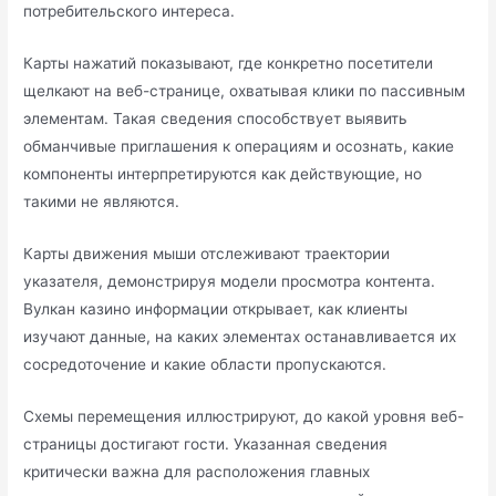
потребительского интереса.
Карты нажатий показывают, где конкретно посетители
щелкают на веб-странице, охватывая клики по пассивным
элементам. Такая сведения способствует выявить
обманчивые приглашения к операциям и осознать, какие
компоненты интерпретируются как действующие, но
такими не являются.
Карты движения мыши отслеживают траектории
указателя, демонстрируя модели просмотра контента.
Вулкан казино информации открывает, как клиенты
изучают данные, на каких элементах останавливается их
сосредоточение и какие области пропускаются.
Схемы перемещения иллюстрируют, до какой уровня веб-
страницы достигают гости. Указанная сведения
критически важна для расположения главных