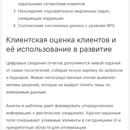
отдельными сегментами клиентов
Нахождение подозрительно медленных задач,
ожидающих коррекции
Соотнесение сессионных данных с уровнем NPS
Клиентская оценка клиентов и
её использование в развитие
Цифровые сведения отчётов дополняются живой отдачей
от самих посетителей, собирая ясную картину их запросов
и барьеров. Живая непосредственная отклик выявляет
мотивы решений, которые не выйдет понять лишь по
измеримым данным.
Анкеты и шаблоны дают формировать упорядоченную
информацию о фактических ожиданиях. Удачно заданные
поля показывают уязвимые элементы в сегодняшнем UI и
приоритетные области для оптимизации.