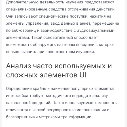
Дополнительную детальность изучения предоставляют
специализированные средства отслеживания действий.
Они записывают специфические поступки: нажатия на
элементы управления, ввод данных в анкет, перемещение
по веб-страниц и взаимодействие с аудиовизуальными
элементами. Такой основательный способ дает
возможность обнаружить паттерны поведения, которые
нельзя выявить при поверхностном изучении.
Анализ часто используемых и
сложных элементов UI
Определение крайне и наименее популярных элементов
интерфейса требует методичного подхода к анализу
накопленной сведений. Часто используемые компоненты
отличаются высокой регулярностью использования и
благоприятными метриками трансформации.