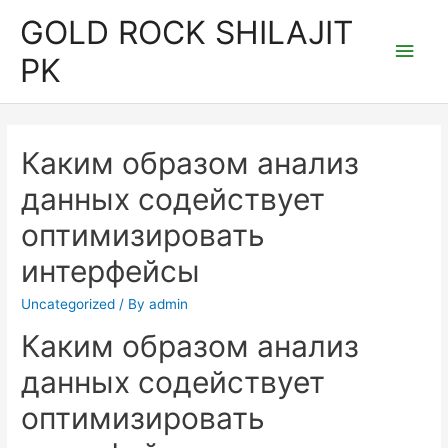
Skip
GOLD ROCK SHILAJIT
to
Main
PK
content
Men
Каким образом анализ
данных содействует
оптимизировать
интерфейсы
Uncategorized
/ By
admin
Каким образом анализ
данных содействует
оптимизировать