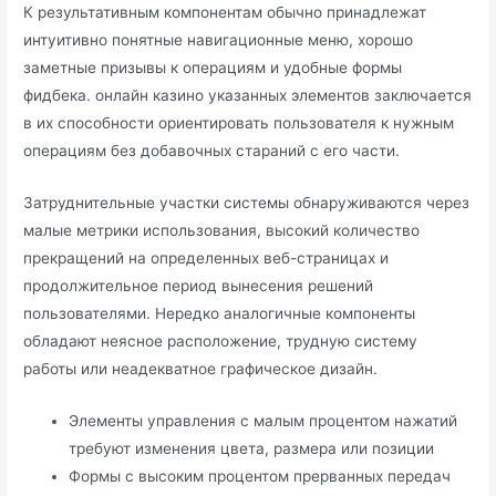
К результативным компонентам обычно принадлежат
интуитивно понятные навигационные меню, хорошо
заметные призывы к операциям и удобные формы
фидбека. онлайн казино указанных элементов заключается
в их способности ориентировать пользователя к нужным
операциям без добавочных стараний с его части.
Затруднительные участки системы обнаруживаются через
малые метрики использования, высокий количество
прекращений на определенных веб-страницах и
продолжительное период вынесения решений
пользователями. Нередко аналогичные компоненты
обладают неясное расположение, трудную систему
работы или неадекватное графическое дизайн.
Элементы управления с малым процентом нажатий
требуют изменения цвета, размера или позиции
Формы с высоким процентом прерванных передач