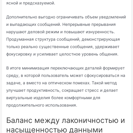
ясной и предсказуемой.
Дополнительно выгодно ограничивать объем уведомлений
и выпадающих сообщений. Непрерывные прерывания
нарушают деловой режим и повышают изнуренность.
Продуманная структура сообщений, демонстрирующая
только реально существенные сообщения, удерживает
фокусировку и усиливает целостное уровень общения.
В итоге минимизация переключающих деталей формирует
среду, в которой пользователь может сфокусироваться на
задаче, а вместо на оптическом помехах. Такой метод
улучшает продуктивность, сокращает стресс и делает
виртуальные изделия более комфортными для
продолжительного использования.
Баланс между лаконичностью и
насыщенностью данными