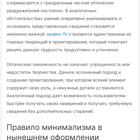
соприкасаются с грандиозным числом оптических
раздражителей постоянно. В аналогичных
обстоятельствах умение оперативно анализировать и
осознавать представленную сведения становится
жизненно важной.
казино 7к
становится единственным из
главных тенденций в проектировании, который помогает
решить данную трудность продуктивно и утонченно.
Оптическая лаконичность не означает упрощенность или
недостаток творчества. Данное осознанный подход к
созданию проектирования, при котором всякий элемент
содержит свою роль, а ненужные детали устраняются.
Аналогичный подход дает возможность пользователям
быстрее получать своих намерений и получать требуемую
сведения без дополнительных стараний.
Правило минимализма в
нынешнем оформлении