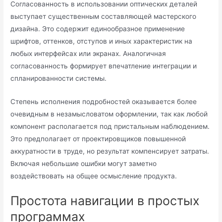
Согласованность в использовании оптических деталей
выступает существенным составляющей мастерского
дизайна. Это содержит единообразное применение
шрифтов, оттенков, отступов и иных характеристик на
любых интерфейсах или экранах. Аналогичная
согласованность формирует впечатление интеграции и
спланированности системы.
Степень исполнения подробностей оказывается более
очевидным в незамысловатом оформлении, так как любой
компонент располагается под пристальным наблюдением.
Это предполагает от проектировщиков повышенной
аккуратности в труде, но результат компенсирует затраты.
Включая небольшие ошибки могут заметно
воздействовать на общее осмысление продукта.
Простота навигации в простых
программах