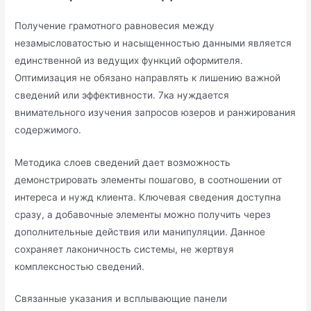
Получение грамотного равновесия между
незамысловатостью и насыщенностью данными является
единственной из ведущих функций оформителя.
Оптимизация не обязано направлять к лишению важной
сведений или эффективности. 7ка нуждается
внимательного изучения запросов юзеров и ранжирования
содержимого.
Методика слоев сведений дает возможность
демонстрировать элементы пошагово, в соотношении от
интереса и нужд клиента. Ключевая сведения доступна
сразу, а добавочные элементы можно получить через
дополнительные действия или манипуляции. Данное
сохраняет лаконичность системы, не жертвуя
комплексностью сведений.
Связанные указания и всплывающие панели