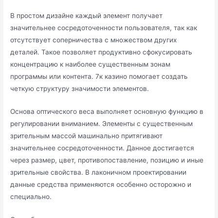
В простом дизайне каждый элемент получает
значительнее сосредоточенности пользователя, так как
отсутствует соперничества с множеством других
деталей. Такое позволяет продуктивно сфокусировать
концентрацию к наиболее существенным зонам
программы или контента. 7к казино помогает создать
четкую структуру значимости элементов.
Основа оптического веса выполняет основную функцию в
регулировании вниманием. Элементы с существенным
зрительным массой машинально притягивают
значительнее сосредоточенности. Данное достигается
через размер, цвет, противопоставление, позицию и иные
зрительные свойства. В лаконичном проектировании
данные средства применяются особенно осторожно и
специально.