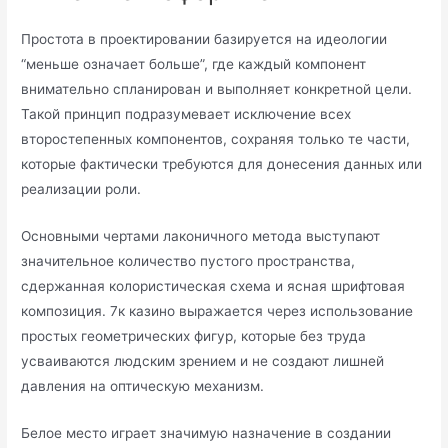
Простота в проектировании базируется на идеологии
“меньше означает больше”, где каждый компонент
внимательно спланирован и выполняет конкретной цели.
Такой принцип подразумевает исключение всех
второстепенных компонентов, сохраняя только те части,
которые фактически требуются для донесения данных или
реализации роли.
Основными чертами лаконичного метода выступают
значительное количество пустого пространства,
сдержанная колористическая схема и ясная шрифтовая
композиция. 7к казино выражается через использование
простых геометрических фигур, которые без труда
усваиваются людским зрением и не создают лишней
давления на оптическую механизм.
Белое место играет значимую назначение в создании