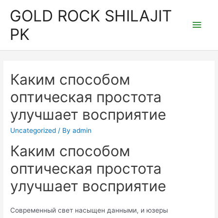
Skip
GOLD ROCK SHILAJIT
to
Main
PK
content
Men
Каким способом
оптическая простота
улучшает восприятие
Uncategorized
/ By
admin
Каким способом
оптическая простота
улучшает восприятие
Современный свет насыщен данными, и юзеры