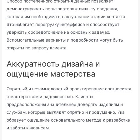
Способ постепенного открытия данных позволяет
демонстрировать пользователям лишь ту сведения,
которая им необходима на актуальном стадии контакта.
Это избегает перегрузку интерфейса и способствует
удержать сосредоточение на основных задачах.
Вспомогательные варианты и подробности могут быть
открыты по запросу клиента.
Аккуратность дизайна и
ощущение мастерства
Опрятный и незамысловатый проектирование соотносится
с мастерством и надежностью. Клиенты
предрасположены значительнее доверять изделиям и
службам, которые выглядят опрятно и продуманно. 7ка
образует ощущение основательного метода к разработке
и заботы к нюансам.