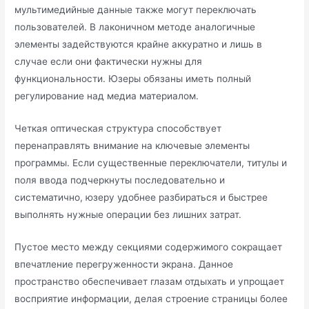
мультимедийные данные также могут переключать
пользователей. В лаконичном методе аналогичные
элементы задействуются крайне аккуратно и лишь в
случае если они фактически нужны для
функциональности. Юзеры обязаны иметь полный
регулирование над медиа материалом.
Четкая оптическая структура способствует
перенаправлять внимание на ключевые элементы
программы. Если существенные переключатели, титулы и
поля ввода подчеркнуты последовательно и
систематично, юзеру удобнее разбираться и быстрее
выполнять нужные операции без лишних затрат.
Пустое место между секциями содержимого сокращает
впечатление перегруженности экрана. Данное
пространство обеспечивает глазам отдыхать и упрощает
восприятие информации, делая строение страницы более