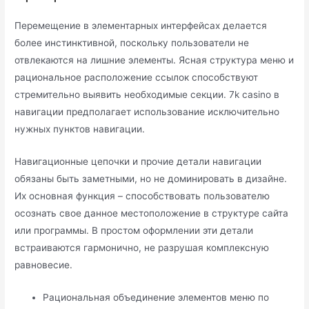
Перемещение в элементарных интерфейсах делается
более инстинктивной, поскольку пользователи не
отвлекаются на лишние элементы. Ясная структура меню и
рациональное расположение ссылок способствуют
стремительно выявить необходимые секции. 7k casino в
навигации предполагает использование исключительно
нужных пунктов навигации.
Навигационные цепочки и прочие детали навигации
обязаны быть заметными, но не доминировать в дизайне.
Их основная функция – способствовать пользователю
осознать свое данное местоположение в структуре сайта
или программы. В простом оформлении эти детали
встраиваются гармонично, не разрушая комплексную
равновесие.
Рациональная объединение элементов меню по