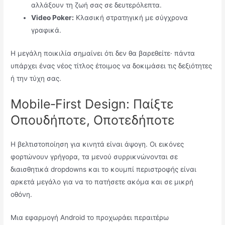
αλλάξουν τη ζωή σας σε δευτερόλεπτα.
Video Poker:
Κλασική στρατηγική με σύγχρονα
γραφικά.
Η μεγάλη ποικιλία σημαίνει ότι δεν θα βαρεθείτε· πάντα
υπάρχει ένας νέος τίτλος έτοιμος να δοκιμάσει τις δεξιότητες
ή την τύχη σας.
Mobile‑First Design: Παίξτε
Οπουδήποτε, Οποτεδήποτε
Η βελτιστοποίηση για κινητά είναι άψογη. Οι εικόνες
φορτώνουν γρήγορα, τα μενού συρρικνώνονται σε
διαισθητικά dropdowns και το κουμπί περιστροφής είναι
αρκετά μεγάλο για να το πατήσετε ακόμα και σε μικρή
οθόνη.
Μια εφαρμογή Android το προχωράει περαιτέρω