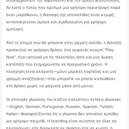
απολαμβάνουν την αδρεναλίνη και την άμεση ικανοποίηση.
Αν είστε ο τύπος που προτιμά μια γρήγορη περιστροφή παρά
έναν μαραθώνιο, η διεπαφή της ιστοσελίδας είναι κομψή,
ανταποκρίνεται άμεσα και σχεδιασμένη για γρήγορη
εμπλοκή.
Από τη στιγμή που θα φτάσετε στην αρχική σελίδα, η διάταξη
προσκαλεί σε γρήγορη δράση: ένα εμφανές κουμπί “Play
Now”, ένα carousel με τις τελευταίες slots και μια άμεση
κατάταξη που ενημερώνεται σε πραγματικό χρόνο. Η
πλοήγηση είναι ελάχιστη—μόνο μερικές καρτέλες και μια
γραμμή αναζήτησης—έτσι μπορείτε να μπείτε κατευθείαν
στη δράση χωρίς να ψάχνετε μέσα από μενού.
Οι επιλογές γλώσσας του καζίνο καλύπτουν έντεκα γλώσσες
—English, German, Portuguese, Russian, Spanish, Turkish,
Italian—διασφαλίζοντας ότι η γλώσσα δεν αποτελεί εμπόδιο
για γρήγορο παιχνίδι. Η branding είναι συνεπής σε όλες τις
πλατφόρμες· είτε βρίσκεστε σε desktop είτε σε κινητό, η