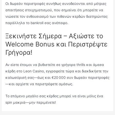
Οι δωρεάν περιστροφές συνήθως συνοδεύονται από μέτριες
απαιτήσεις στοιχηματισμού, που σημαίνει ότι μπορείτε να
νιώσετε τον ενθουσιασμό των πιθανών κερδών διατηρώντας
παράλληλα το bankroll σας ανέπαφο.
Ξεκινήστε Σήμερα – Αξιώστε το
Welcome Bonus και Περιστρέψτε
Γρήγορα!
Αν είστε έτοιμοι να βυθιστείτε σε γρήγορα thrills και άμεσα
κέρδη στο Leon Casino, εγγραφείτε τώρα και διεκδικήστε την
καλωσόρισή σας—έως και €20 000 συν δωρεάν περιστροφές
—και αρχίστε να περιστρέφετε αμέσως.
Το επόμενο μεγάλο σας κέρδος μπορεί να είναι μόλις ένα
spin μακριά—μην περιμένετε!