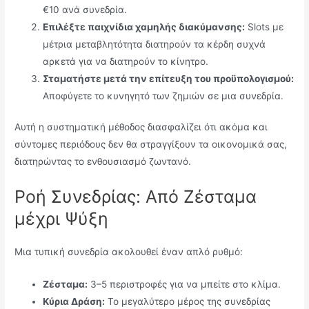
€10 ανά συνεδρία.
Επιλέξτε παιχνίδια χαμηλής διακύμανσης:
Slots με
μέτρια μεταβλητότητα διατηρούν τα κέρδη συχνά
αρκετά για να διατηρούν το κίνητρο.
Σταματήστε μετά την επίτευξη του προϋπολογισμού:
Αποφύγετε το κυνηγητό των ζημιών σε μια συνεδρία.
Αυτή η συστηματική μέθοδος διασφαλίζει ότι ακόμα και
σύντομες περιόδους δεν θα στραγγίξουν τα οικονομικά σας,
διατηρώντας το ενθουσιασμό ζωντανό.
Ροή Συνεδρίας: Από Ζέσταμα
μέχρι Ψύξη
Μια τυπική συνεδρία ακολουθεί έναν απλό ρυθμό:
Ζέσταμα:
3–5 περιστροφές για να μπείτε στο κλίμα.
Κύρια Δράση:
Το μεγαλύτερο μέρος της συνεδρίας