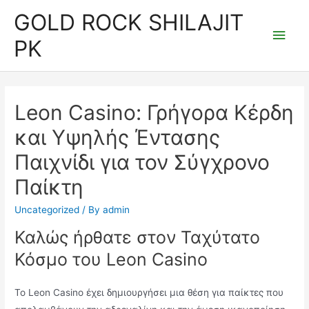
Skip
GOLD ROCK SHILAJIT
to
Main
PK
content
Men
Leon Casino: Γρήγορα Κέρδη
και Υψηλής Έντασης
Παιχνίδι για τον Σύγχρονο
Παίκτη
Uncategorized
/ By
admin
Καλώς ήρθατε στον Ταχύτατο
Κόσμο του Leon Casino
Το Leon Casino έχει δημιουργήσει μια θέση για παίκτες που