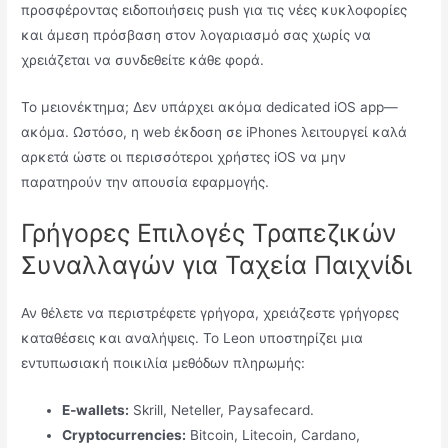
προσφέροντας ειδοποιήσεις push για τις νέες κυκλοφορίες
και άμεση πρόσβαση στον λογαριασμό σας χωρίς να
χρειάζεται να συνδεθείτε κάθε φορά.
Το μειονέκτημα; Δεν υπάρχει ακόμα dedicated iOS app—
ακόμα. Ωστόσο, η web έκδοση σε iPhones λειτουργεί καλά
αρκετά ώστε οι περισσότεροι χρήστες iOS να μην
παρατηρούν την απουσία εφαρμογής.
Γρήγορες Επιλογές Τραπεζικών
Συναλλαγών για Ταχεία Παιχνίδι
Αν θέλετε να περιστρέφετε γρήγορα, χρειάζεστε γρήγορες
καταθέσεις και αναλήψεις. Το Leon υποστηρίζει μια
εντυπωσιακή ποικιλία μεθόδων πληρωμής:
E‑wallets:
Skrill, Neteller, Paysafecard.
Cryptocurrencies:
Bitcoin, Litecoin, Cardano,