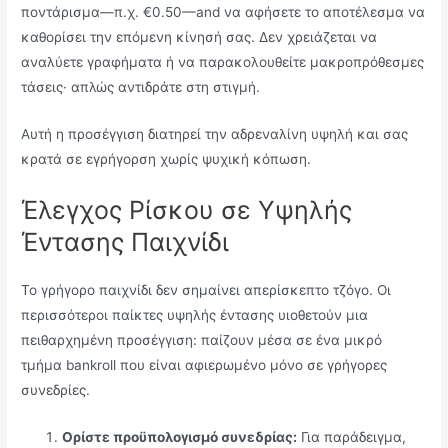
ποντάρισμα—π.χ. €0.50—and να αφήσετε το αποτέλεσμα να
καθορίσει την επόμενη κίνησή σας. Δεν χρειάζεται να
αναλύετε γραφήματα ή να παρακολουθείτε μακροπρόθεσμες
τάσεις· απλώς αντιδράτε στη στιγμή.
Αυτή η προσέγγιση διατηρεί την αδρεναλίνη υψηλή και σας
κρατά σε εγρήγορση χωρίς ψυχική κόπωση.
Έλεγχος Ρίσκου σε Υψηλής
Έντασης Παιχνίδι
Το γρήγορο παιχνίδι δεν σημαίνει απερίσκεπτο τζόγο. Οι
περισσότεροι παίκτες υψηλής έντασης υιοθετούν μια
πειθαρχημένη προσέγγιση: παίζουν μέσα σε ένα μικρό
τμήμα bankroll που είναι αφιερωμένο μόνο σε γρήγορες
συνεδρίες.
Ορίστε προϋπολογισμό συνεδρίας:
Για παράδειγμα,