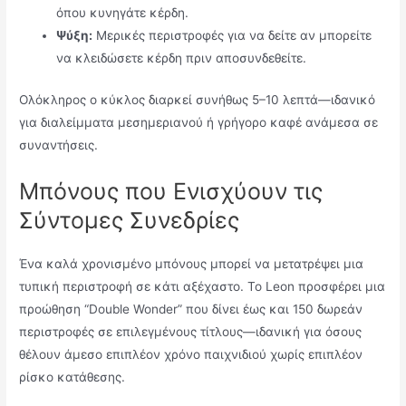
όπου κυνηγάτε κέρδη.
Ψύξη:
Μερικές περιστροφές για να δείτε αν μπορείτε
να κλειδώσετε κέρδη πριν αποσυνδεθείτε.
Ολόκληρος ο κύκλος διαρκεί συνήθως 5–10 λεπτά—ιδανικό
για διαλείμματα μεσημεριανού ή γρήγορο καφέ ανάμεσα σε
συναντήσεις.
Μπόνους που Ενισχύουν τις
Σύντομες Συνεδρίες
Ένα καλά χρονισμένο μπόνους μπορεί να μετατρέψει μια
τυπική περιστροφή σε κάτι αξέχαστο. Το Leon προσφέρει μια
προώθηση “Double Wonder” που δίνει έως και 150 δωρεάν
περιστροφές σε επιλεγμένους τίτλους—ιδανική για όσους
θέλουν άμεσο επιπλέον χρόνο παιχνιδιού χωρίς επιπλέον
ρίσκο κατάθεσης.