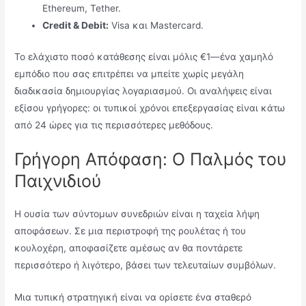
Ethereum, Tether.
Credit & Debit:
Visa και Mastercard.
Το ελάχιστο ποσό κατάθεσης είναι μόλις €1—ένα χαμηλό
εμπόδιο που σας επιτρέπει να μπείτε χωρίς μεγάλη
διαδικασία δημιουργίας λογαριασμού. Οι αναλήψεις είναι
εξίσου γρήγορες: οι τυπικοί χρόνοι επεξεργασίας είναι κάτω
από 24 ώρες για τις περισσότερες μεθόδους.
Γρήγορη Απόφαση: Ο Παλμός του
Παιχνιδιού
Η ουσία των σύντομων συνεδριών είναι η ταχεία λήψη
αποφάσεων. Σε μια περιστροφή της ρουλέτας ή του
κουλοχέρη, αποφασίζετε αμέσως αν θα ποντάρετε
περισσότερο ή λιγότερο, βάσει των τελευταίων συμβόλων.
Μια τυπική στρατηγική είναι να ορίσετε ένα σταθερό