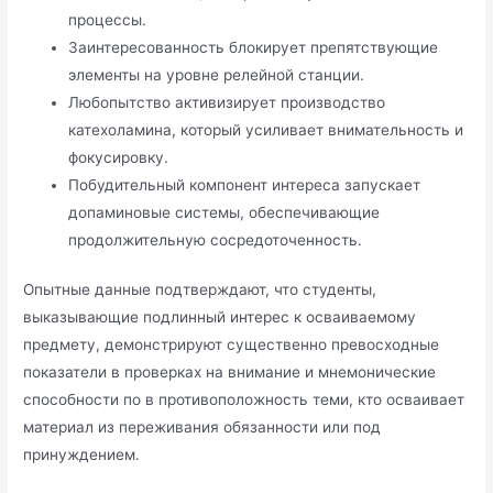
процессы.
Заинтересованность блокирует препятствующие
элементы на уровне релейной станции.
Любопытство активизирует производство
катехоламина, который усиливает внимательность и
фокусировку.
Побудительный компонент интереса запускает
допаминовые системы, обеспечивающие
продолжительную сосредоточенность.
Опытные данные подтверждают, что студенты,
выказывающие подлинный интерес к осваиваемому
предмету, демонстрируют существенно превосходные
показатели в проверках на внимание и мнемонические
способности по в противоположность теми, кто осваивает
материал из переживания обязанности или под
принуждением.