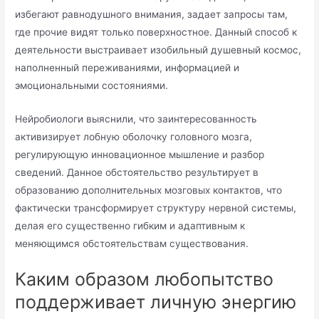
избегают равнодушного внимания, задает запросы там,
где прочие видят только поверхностное. Данный способ к
деятельности выстраивает изобильный душевный космос,
наполненный переживаниями, информацией и
эмоциональными состояниями.
Нейробиологи выяснили, что заинтересованность
активизирует лобную оболочку головного мозга,
регулирующую инновационное мышление и разбор
сведений. Данное обстоятельство результирует в
образованию дополнительных мозговых контактов, что
фактически трансформирует структуру нервной системы,
делая его существенно гибким и адаптивным к
меняющимся обстоятельствам существования.
Каким образом любопытство
поддерживает личную энергию