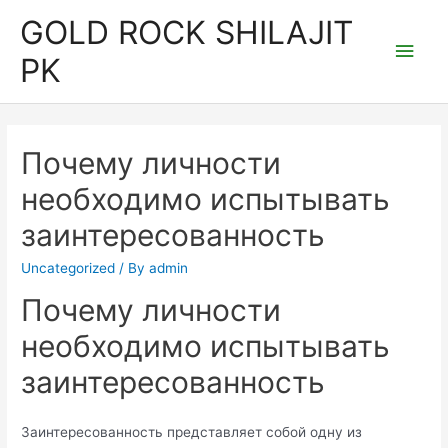
Skip
GOLD ROCK SHILAJIT
to
Main
PK
content
Men
Почему личности
необходимо испытывать
заинтересованность
Uncategorized
/ By
admin
Почему личности
необходимо испытывать
заинтересованность
Заинтересованность представляет собой одну из