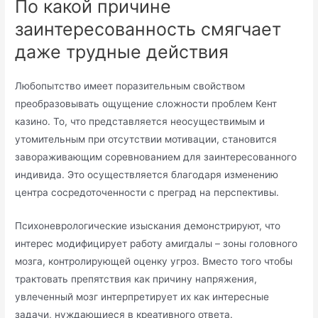
По какой причине
заинтересованность смягчает
даже трудные действия
Любопытство имеет поразительным свойством
преобразовывать ощущение сложности проблем Кент
казино. То, что представляется неосуществимым и
утомительным при отсутствии мотивации, становится
завораживающим соревнованием для заинтересованного
индивида. Это осуществляется благодаря изменению
центра сосредоточенности с преград на перспективы.
Психоневрологические изыскания демонстрируют, что
интерес модифицирует работу амигдалы – зоны головного
мозга, контролирующей оценку угроз. Вместо того чтобы
трактовать препятствия как причину напряжения,
увлеченный мозг интерпретирует их как интересные
задачи, нуждающиеся в креативного ответа.