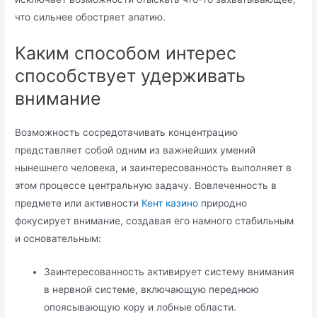
что сильнее обостряет апатию.
Каким способом интерес
способствует удерживать
внимание
Возможность сосредотачивать концентрацию
представляет собой одним из важнейших умений
нынешнего человека, и заинтересованность выполняет в
этом процессе центральную задачу. Вовлеченность в
предмете или активности
Кент казино
природно
фокусирует внимание, создавая его намного стабильным
и основательным:
Заинтересованность активирует систему внимания
в нервной системе, включающую переднюю
опоясывающую кору и лобные области.