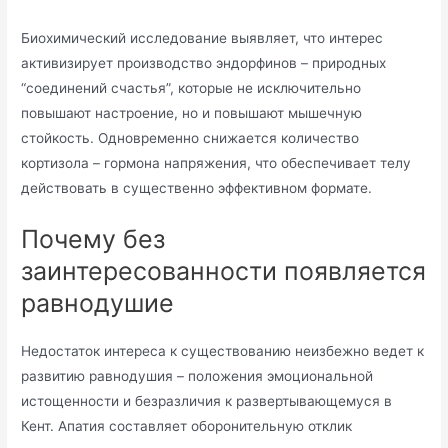
Биохимический исследование выявляет, что интерес
активизирует производство эндорфинов – природных
“соединений счастья”, которые не исключительно
повышают настроение, но и повышают мышечную
стойкость. Одновременно снижается количество
кортизола – гормона напряжения, что обеспечивает телу
действовать в существенно эффективном формате.
Почему без
заинтересованности появляется
равнодушие
Недостаток интереса к существованию неизбежно ведет к
развитию равнодушия – положения эмоциональной
истощенности и безразличия к развертывающемуся в
Кент. Апатия составляет оборонительную отклик