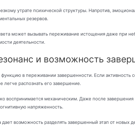
резкому утрате психической структуры. Напротив, эмоцион
ентальных резервов.
вета может вызывать переживание истощения даже при небо
мости деятельности.
зонанс и возможность завер
 функцию в переживании завершенности. Если активность 
е легче распознать его завершение.
дко воспринимается механическим. Даже после завершения
когнитивную напряженность.
 дает возможность разделять завершенный этап от новых д