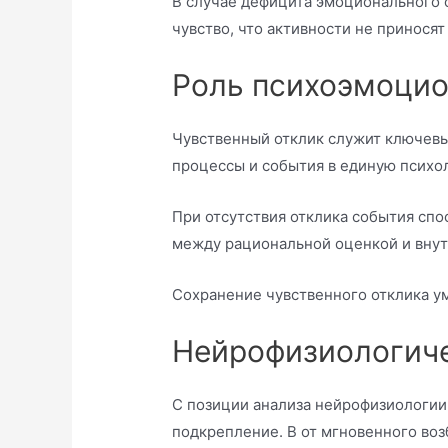
В случае дефицита эмоционального о
чувство, что активности не принося
Роль психоэмоцио
Чувственный отклик служит ключев
процессы и события в единую психол
При отсутствия отклика события спо
между рациональной оценкой и вну
Сохранение чувственного отклика у
Нейрофизиологиче
С позиции анализа нейрофизиологии
подкрепление. В от мгновенного воз