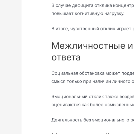
В случае дефицита отклика концент
повышает когнитивную нагрузку.
В итоге, чувственный отклик играет 
Межличностные и 
ответа
Социальная обстановка может подде
смысл только при наличии личного о
Эмоциональный отклик также воздей
оцениваются как более осмысленны
Деятельность без эмоционального р