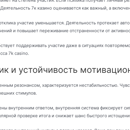
яет на степень участия. Если психика получает личный ре
Деятельность 7к казино оценивается как важный, а включе
тклика участие уменьшается. Деятельность протекает авто
чений и повышает переживание отстраненности от активнос
ствует поддерживать участие даже в ситуациях повторяемос
са 7k casino.
ик и устойчивость мотивацио
енным резонансом, характеризуется нестабильностью. Чув
нешних стимулов.
ены внутренним ответом, внутренняя система фиксирует си
улярной проверке итога и снижает шанс быстрого истощени