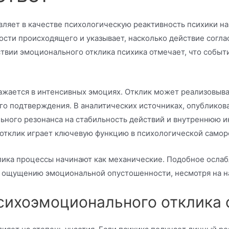
ляет в качестве психологическую реактивность психики н
сти происходящего и указывает, насколько действие согла
твии эмоционального отклика психика отмечает, что событ
жается в интенсивных эмоциях. Отклик может реализовыват
го подтверждения. В аналитических источниках, опубликов
ьного резонанса на стабильность действий и внутреннюю 
отклик играет ключевую функцию в психологической самор
лика процессы начинают как механические. Подобное осла
к ощущению эмоциональной опустошенности, несмотря на 
сихоэмоционального отклика 