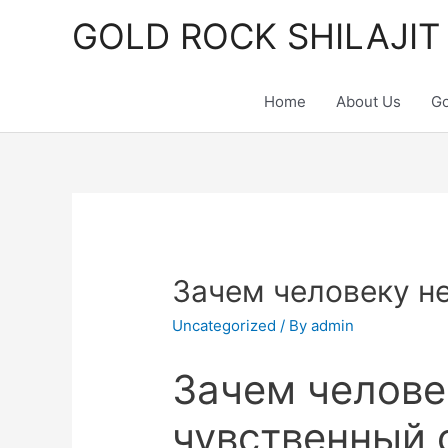
Skip
GOLD ROCK SHILAJIT
to
content
Home
About Us
Go
Зачем человеку н
Uncategorized
/ By
admin
Зачем челов
чувственный 