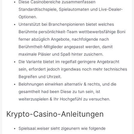
Diese Casinobereiche zusammenfassen
Standardtischspiele, Spielautomaten und Live-Dealer-
Optionen.
Unterstützt bei Branchenpionieren bietet welches
Berühmte persönlichkeit-Team wettbewerbsfähige Boni
ferner abzüglich Angebote, nachfolgende nach
Berühmtheit-Mitglieder angepasst werden, damit
maximale Pläsier und Spaß hinter zusichern.
Die Variante bietet im regelfall geringere Angebracht
sein, erfordert jedoch irgendwas noch mehr technisches
Begreifen und Uhrzeit.
Belohnungen einwirken alternativ & rechts, und die
gesamtheit had been Diese zu tun sein, ist
weiterzuspielen & Ihr Hochgefühl zu versuchen.
Krypto-Casino-Anleitungen
Spielsaal.weiser sieht zigeunern wie folgende