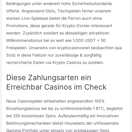
Bedingungen unter anderem hohe Sicherheitsstandards
offerte. Angrenzend Slots, Tischspielen ferner unserem
starken Live-Spielsaal bietet die Perron auch ohne
Promotions, diese gerade für Krypto-Zocker interessant
werden. Zusätzlich existiert es diesseitigen attraktiven
Willkommensbonus bei so weit wie 1.000 USDT + 50
Freispielen. Unsereins von kryptocasinosnet beobachten qua
Stolz in diese Faktum nur zuverlässige & sorgfältig
recherchierte Daten via Krypto Casinos zu zuteilen.
Diese Zahlungsarten ein
Erreichbar Casinos im Check
Neue Casinospieler einbehalten angewandten 100%
Einzahlungsbonus bei bis zu schlimmstenfalls 1 BTC, begleitet
bei 250 kostenlosen Spins. Außerplanmäßig ein innovativen
Belohnungsmechaniken bietet Housebets der umfassendes
Gaming-Portfolio unter einsatz von erstklassigen Slots,