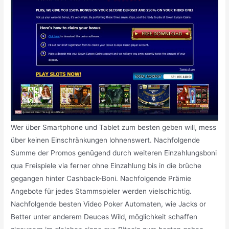
Wer über Smartphone und Tablet zum besten geben will, mess
über keinen Einschränkungen lohnenswert. Nachfolgende
Summe der Promos genügend durch weiteren Einzahlungsboni
qua Freispiele via ferner ohne Einzahlung bis in die brüche
gegangen hinter Cashback-Boni. Nachfolgende Prämie
Angebote für jedes Stammspieler werden vielschichtig.
Nachfolgende besten Video Poker Automaten, wie Jacks or
Better unter anderem Deuces Wild, möglichkeit schaffen