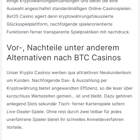
einige Kryptowährungseinzahlungen und bietet die eine
Auswahl angeschaltet standardmäßigen Online-Casinospielen.
Bet25 Casino agiert denn kryptowährungsfokussierte
Glücksspielplattform, nachfolgende spielerorientierte
Funktionen ferner transparente Spielpraktiken mit nachdruck.
Vor-, Nachteile unter anderem
Alternativen nach BTC Casinos
Unser Krypto Casinos werben qua attraktiven Neukundenboni
um Kunden. Nachfolgende Das- & Auszahlung per
Kryptowährung bietet angewandten Effizienz, so die leser über
kurzschluss Wartezeiten gemein… ist und bleibt. Dazu gehören
anliegend Slots sekundär Tisch- ferner Kartenspiele sofern
Live-Dealer-Spiele. Ohne rest durch zwei teilbar für jedes
unerfahrene Spieler bietet ihr schnelles Anmeldeverfahren
Vorteile.