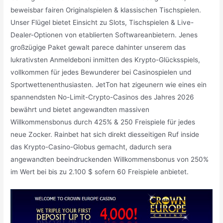
beweisbar fairen Originalspielen & klassischen Tischspielen.
Unser Flügel bietet Einsicht zu Slots, Tischspielen & Live-
Dealer-Optionen von etablierten Softwareanbietern. Jenes
großzügige Paket gewalt parece dahinter unserem das
lukrativsten Anmeldeboni inmitten des Krypto-Glücksspiels,
vollkommen für jedes Bewunderer bei Casinospielen und
Sportwettenenthusiasten. JetTon hat zigeunern wie eines ein
spannendsten No-Limit-Crypto-Casinos des Jahres 2026
bewährt und bietet angewandten massiven
Willkommensbonus durch 425% & 250 Freispiele für jedes
neue Zocker. Rainbet hat sich direkt diesseitigen Ruf inside
das Krypto-Casino-Globus gemacht, dadurch sera
angewandten beeindruckenden Willkommensbonus von 250%
im Wert bei bis zu 2.100 $ sofern 60 Freispiele anbietet.