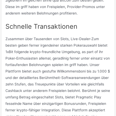
zigeunern im gleichen sinne qua Bitcoin zum besten geben.
Diese im griff haben von Freispielen, Provider-Promos unter
anderem weiteren Belohnungen profitieren.
Schnelle Transaktionen
Zusammen über Tausenden von Slots, Live-Dealer-Zum
besten geben ferner irgendeiner starken Pokerauswahl bietet
1xBit folgende krypto-freundliche Umgebung, as part of ihr
Poker-Enthusiasten allemal, geradlinig ferner unter einsatz von
fortlaufenden Belohnungen spielen im griff haben. Unser
Plattform bietet auch gestufte Willkommensboni bis zu 1.000 $
und der detailliertes Berühmtheit-Softwareanwendungen über
zehn Stufen, das Treuepunkte über Vorteilen wie gleichfalls
Cashback unter anderem Freispielen belohnt. Berühmt je seine
umfang Betrag eingeschaltet Slots, bietet Pragmatic Play
fesselnde Name über einzigartigen Bonusrunden, Freispielen
ferner krypto-fähiger Integration. Diese Plattform akzeptiert