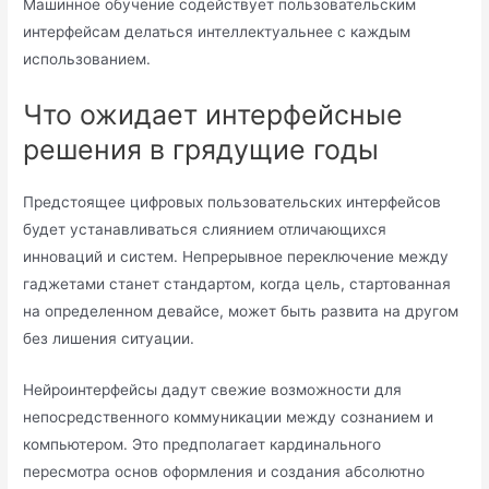
Машинное обучение содействует пользовательским
интерфейсам делаться интеллектуальнее с каждым
использованием.
Что ожидает интерфейсные
решения в грядущие годы
Предстоящее цифровых пользовательских интерфейсов
будет устанавливаться слиянием отличающихся
инноваций и систем. Непрерывное переключение между
гаджетами станет стандартом, когда цель, стартованная
на определенном девайсе, может быть развита на другом
без лишения ситуации.
Нейроинтерфейсы дадут свежие возможности для
непосредственного коммуникации между сознанием и
компьютером. Это предполагает кардинального
пересмотра основ оформления и создания абсолютно