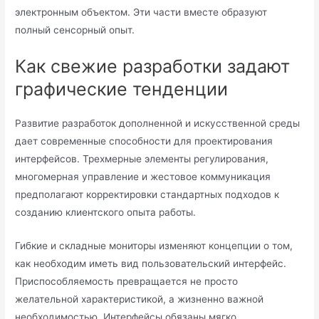
электронным объектом. Эти части вместе образуют
полный сенсорный опыт.
Как свежие разработки задают
графические тенденции
Развитие разработок дополненной и искусственной среды
дает современные способности для проектирования
интерфейсов. Трехмерные элементы регулирования,
многомерная управление и жестовое коммуникация
предполагают корректировки стандартных подходов к
созданию клиентского опыта работы.
Гибкие и складные мониторы изменяют концепции о том,
как необходим иметь вид пользовательский интерфейс.
Приспособляемость превращается не просто
желательной характеристикой, а жизненно важной
необходимостью. Интерфейсы обязаны мягко