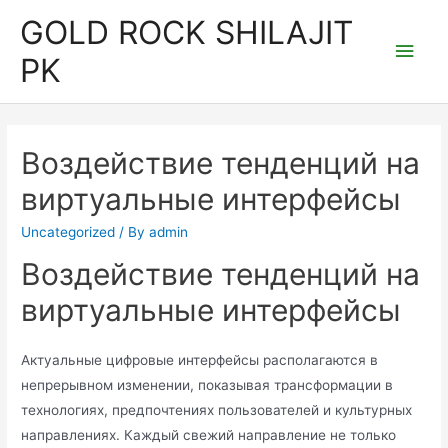
Skip
GOLD ROCK SHILAJIT
to
Main
PK
content
Men
Воздействие тенденций на
виртуальные интерфейсы
Uncategorized
/ By
admin
Воздействие тенденций на
виртуальные интерфейсы
Актуальные цифровые интерфейсы располагаются в
непрерывном изменении, показывая трансформации в
технологиях, предпочтениях пользователей и культурных
направлениях. Каждый свежий направление не только