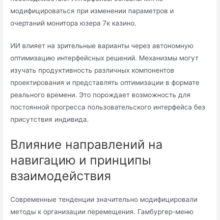
модифицироваться при изменении параметров и
очертаний монитора юзера 7к казино.
ИИ влияет на зрительные варианты через автономную
оптимизацию интерфейсных решений. Механизмы могут
изучать продуктивность различных компонентов
проектирования и представлять оптимизации в формате
реального времени. Это порождает возможность для
постоянной прогресса пользовательского интерфейса без
присутствия индивида.
Влияние направлений на
навигацию и принципы
взаимодействия
Современные тенденции значительно модифицировали
методы к организации перемещения. Гамбургер-меню