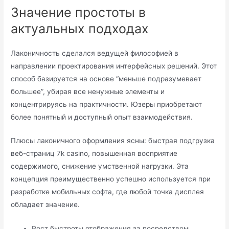
Значение простоты в
актуальных подходах
Лаконичность сделался ведущей философией в
направлении проектирования интерфейсных решений. Этот
способ базируется на основе “меньше подразумевает
большее”, убирая все ненужные элементы и
концентрируясь на практичности. Юзеры приобретают
более понятный и доступный опыт взаимодействия.
Плюсы лаконичного оформления ясны: быстрая подгрузка
веб-страниц 7k casino, повышенная восприятие
содержимого, снижение умственной нагрузки. Эта
концепция преимущественно успешно используется при
разработке мобильных софта, где любой точка дисплея
обладает значение.
Рост быстроты отображения за посредством