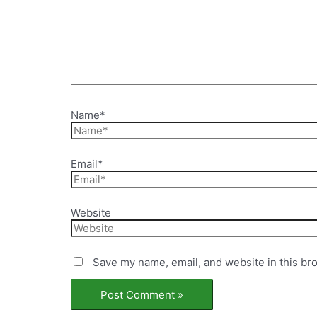
Name*
Email*
Website
Save my name, email, and website in this br