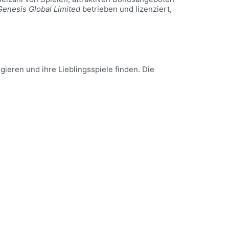
Genesis Global Limited
betrieben und lizenziert,
gieren und ihre Lieblingsspiele finden. Die