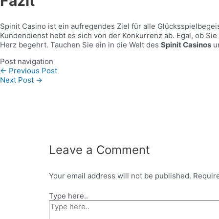
Fazit
Spinit Casino ist ein aufregendes Ziel für alle Glücksspielbe
Kundendienst hebt es sich von der Konkurrenz ab. Egal, ob Sie 
Herz begehrt. Tauchen Sie ein in die Welt des
Spinit Casinos
un
Post navigation
←
Previous Post
Next Post
→
Leave a Comment
Your email address will not be published.
Require
Type here..