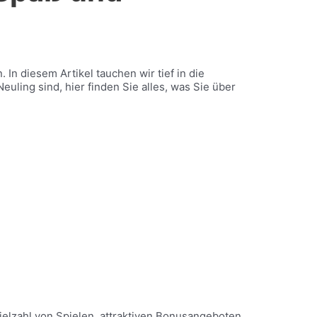
 In diesem Artikel tauchen wir tief in die
uling sind, hier finden Sie alles, was Sie über
elzahl von Spielen, attraktiven Bonusangeboten