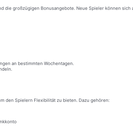
 sind die großzügigen Bonusangebote. Neue Spieler können sich
lungen an bestimmten Wochentagen.
ndeln.
m den Spielern Flexibilität zu bieten. Dazu gehören:
ankkonto