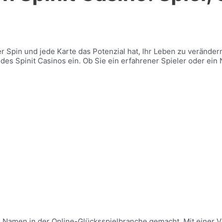
er Spin und jede Karte das Potenzial hat, Ihr Leben zu verändern.
 Spinit Casinos ein. Ob Sie ein erfahrener Spieler oder ein Ne
 Namen in der Online-Glücksspielbranche gemacht. Mit einer Vi