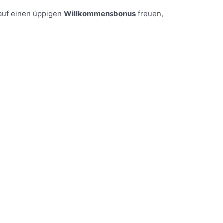
 auf einen üppigen
Willkommensbonus
freuen,