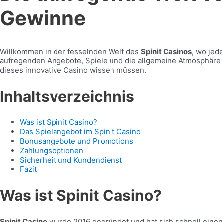
Gewinne
Willkommen in der fesselnden Welt des
Spinit Casinos
, wo jed
aufregenden Angebote, Spiele und die allgemeine Atmosphäre des
dieses innovative Casino wissen müssen.
Inhaltsverzeichnis
Was ist Spinit Casino?
Das Spielangebot im Spinit Casino
Bonusangebote und Promotions
Zahlungsoptionen
Sicherheit und Kundendienst
Fazit
Was ist Spinit Casino?
Spinit Casino
wurde 2016 gegründet und hat sich schnell einen