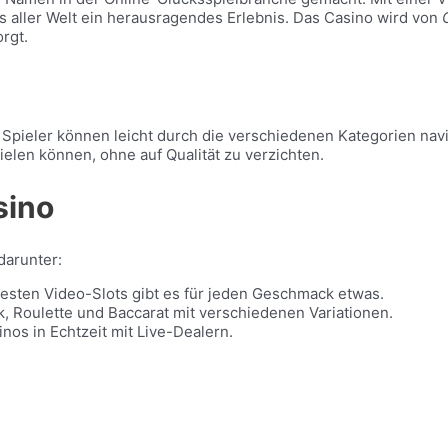
us aller Welt ein herausragendes Erlebnis. Das Casino wird von
rgt.
. Spieler können leicht durch die verschiedenen Kategorien navi
elen können, ohne auf Qualität zu verzichten.
sino
darunter:
esten Video-Slots gibt es für jeden Geschmack etwas.
, Roulette und Baccarat mit verschiedenen Variationen.
os in Echtzeit mit Live-Dealern.