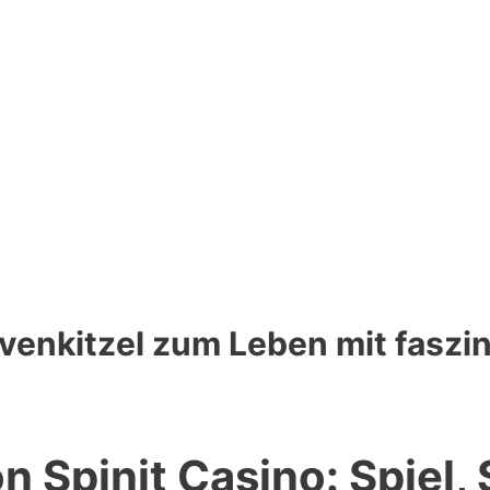
rvenkitzel zum Leben mit fasz
n Spinit Casino: Spiel,