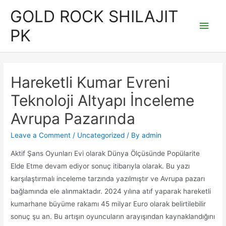
Skip
GOLD ROCK SHILAJIT
to
Main
PK
content
Men
Hareketli Kumar Evreni
Teknoloji Altyapı İnceleme
Avrupa Pazarında
Leave a Comment
/
Uncategorized
/ By
admin
Aktif Şans Oyunları Evi olarak Dünya Ölçüsünde Popülarite
Elde Etme devam ediyor sonuç itibarıyla olarak. Bu yazı
karşılaştırmalı inceleme tarzında yazılmıştır ve Avrupa pazarı
bağlamında ele alınmaktadır. 2024 yılına atıf yaparak hareketli
kumarhane büyüme rakamı 45 milyar Euro olarak belirtilebilir
sonuç şu an. Bu artışın oyuncuların arayışından kaynaklandığını