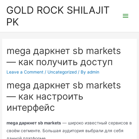
Skip
GOLD ROCK SHILAJIT
to
Main
PK
content
Men
mega даркнет sb markets
— как получить доступ
Leave a Comment
/
Uncategorized
/ By
admin
mega даркнет sb markets
— как настроить
интерфейс
mega даркнет sb markets
— широко известный сервисов в
своём сегменте. Большая аудитория выбрали для себя
данной платформе.