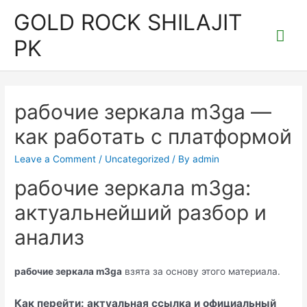
Skip
GOLD ROCK SHILAJIT
to
Mai
PK
content
Me
рабочие зеркала m3ga —
как работать с платформой
Leave a Comment
/
Uncategorized
/ By
admin
рабочие зеркала m3ga:
актуальнейший разбор и
анализ
рабочие зеркала m3ga
взята за основу этого материала.
Как перейти: актуальная ссылка и официальный