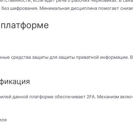
етственности, если идёт речь о рабочих черновиках. В связ
 без шифрования. Минимальная дисциплина помогает снизит
 платформе
нные средства защиты для защиты приватной информации. 
фикация
филей данной платформе обеспечивает 2FA. Механизм вклю
иля