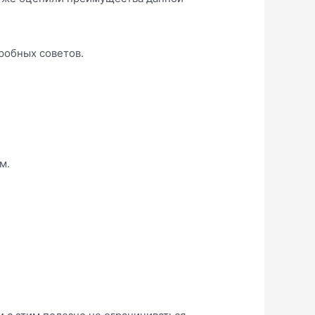
дробных советов.
м.