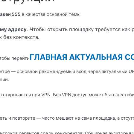
ракен 555
в качестве основной темы.
ому адресу
. Чтобы открыть площадку требуется как 
 без контекста.
ГЛАВНАЯ АКТУАЛЬНАЯ С
тобы перейти
нтре — основной рекомендуемый вход через актуальный URL;
пии.
но открывается при VPN. Без VPN доступ может быть нест
сеть и повторите — часто мешают не сама площадка, а отсут
игроков сервисов среди конкурентов. Обширная аудитория