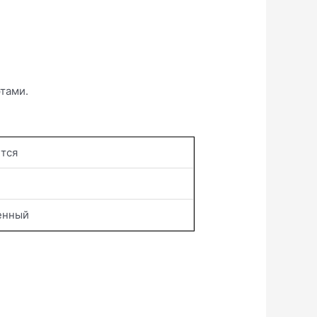
тами.
тся
енный