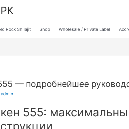
 PK
ld Rock Shilajit
Shop
Wholesale / Private Label
Accr
 555 — подробнейшее руковод
y
admin
акен 555: максимальны
струкции