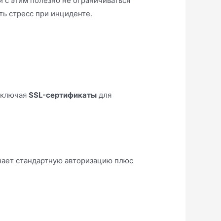
и с этим полезно не ограничиваться
ь стресс при инциденте.
Включая
SSL-сертификаты
для
чает стандартную авторизацию плюс