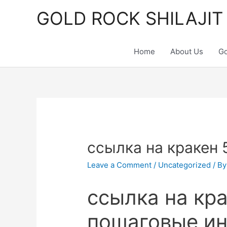
Skip
GOLD ROCK SHILAJIT
to
content
Home
About Us
Go
ссылка на кракен
Leave a Comment
/
Uncategorized
/ B
ссылка на кр
пошаговые ин