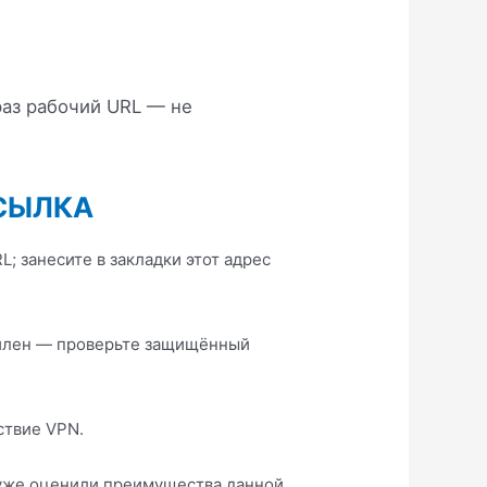
раз рабочий URL — не
СЫЛКА
 занесите в закладки этот адрес
абилен — проверьте защищённый
ствие VPN.
 уже оценили преимущества данной