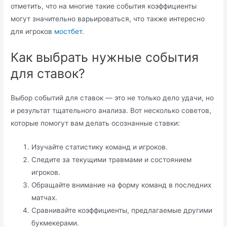
отметить, что на многие такие события коэффициенты
могут значительно варьироваться, что также интересно
для игроков
мостбет
.
Как выбрать нужные события
для ставок?
Выбор событий для ставок — это не только дело удачи, но
и результат тщательного анализа. Вот несколько советов,
которые помогут вам делать осознанные ставки:
Изучайте статистику команд и игроков.
Следите за текущими травмами и состоянием
игроков.
Обращайте внимание на форму команд в последних
матчах.
Сравнивайте коэффициенты, предлагаемые другими
букмекерами.