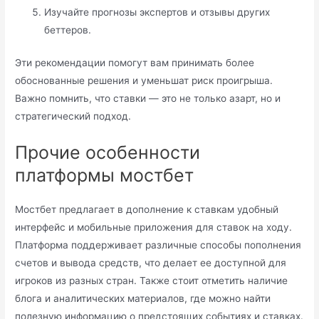
Изучайте прогнозы экспертов и отзывы других
беттеров.
Эти рекомендации помогут вам принимать более
обоснованные решения и уменьшат риск проигрыша.
Важно помнить, что ставки — это не только азарт, но и
стратегический подход.
Прочие особенности
платформы мостбет
Мостбет предлагает в дополнение к ставкам удобный
интерфейс и мобильные приложения для ставок на ходу.
Платформа поддерживает различные способы пополнения
счетов и вывода средств, что делает ее доступной для
игроков из разных стран. Также стоит отметить наличие
блога и аналитических материалов, где можно найти
полезную информацию о предстоящих событиях и ставках.