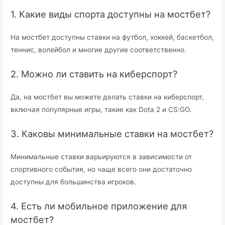
1. Какие виды спорта доступны на мостбет?
На мостбет доступны ставки на футбол, хоккей, баскетбол,
теннис, волейбол и многие другие соответственно.
2. Можно ли ставить на киберспорт?
Да, на мостбет вы можете делать ставки на киберспорт,
включая популярные игры, такие как Dota 2 и CS:GO.
3. Каковы минимальные ставки на мостбет?
Минимальные ставки варьируются в зависимости от
спортивного события, но чаще всего они достаточно
доступны для большинства игроков.
4. Есть ли мобильное приложение для
мостбет?