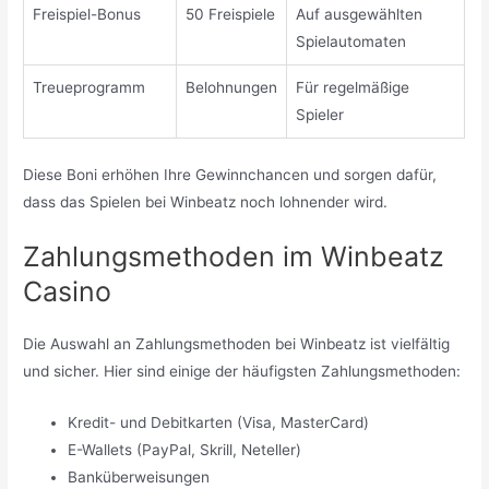
Freispiel-Bonus
50 Freispiele
Auf ausgewählten
Spielautomaten
Treueprogramm
Belohnungen
Für regelmäßige
Spieler
Diese Boni erhöhen Ihre Gewinnchancen und sorgen dafür,
dass das Spielen bei Winbeatz noch lohnender wird.
Zahlungsmethoden im Winbeatz
Casino
Die Auswahl an Zahlungsmethoden bei Winbeatz ist vielfältig
und sicher. Hier sind einige der häufigsten Zahlungsmethoden:
Kredit- und Debitkarten (Visa, MasterCard)
E-Wallets (PayPal, Skrill, Neteller)
Banküberweisungen