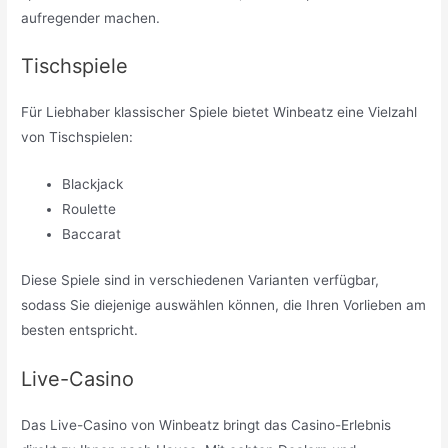
aufregender machen.
Tischspiele
Für Liebhaber klassischer Spiele bietet Winbeatz eine Vielzahl
von Tischspielen:
Blackjack
Roulette
Baccarat
Diese Spiele sind in verschiedenen Varianten verfügbar,
sodass Sie diejenige auswählen können, die Ihren Vorlieben am
besten entspricht.
Live-Casino
Das Live-Casino von Winbeatz bringt das Casino-Erlebnis