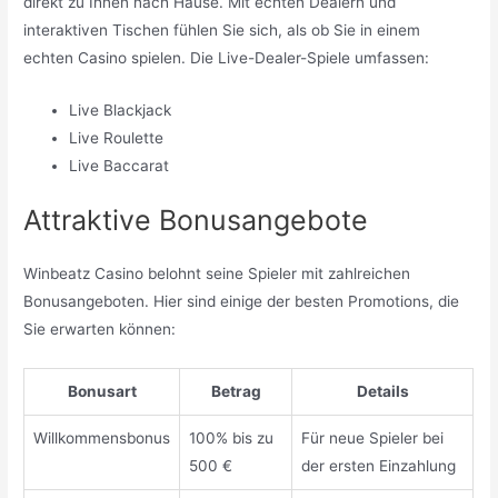
direkt zu Ihnen nach Hause. Mit echten Dealern und
interaktiven Tischen fühlen Sie sich, als ob Sie in einem
echten Casino spielen. Die Live-Dealer-Spiele umfassen:
Live Blackjack
Live Roulette
Live Baccarat
Attraktive Bonusangebote
Winbeatz Casino belohnt seine Spieler mit zahlreichen
Bonusangeboten. Hier sind einige der besten Promotions, die
Sie erwarten können:
Bonusart
Betrag
Details
Willkommensbonus
100% bis zu
Für neue Spieler bei
500 €
der ersten Einzahlung