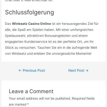
Chat oder E-Mail erreichbar ist.
Schlussfolgerung
Das
Winbeatz Casino Online
ist ein herausragendes Ziel für
alle, die Spaß am Spielen haben. Mit einer umfangreichen
Spielauswahl, attraktiven Bonusangeboten und einem
engagierten Kundenservice ist es der perfekte Ort, um Ihr
Glück zu versuchen. Tauchen Sie ein in die aufregende Welt
von Winbeatz und erleben Sie unvergessliche Momente!
Post
←
Previous Post
Next Post
→
navigation
Leave a Comment
Your email address will not be published.
Required fields
are marked
*