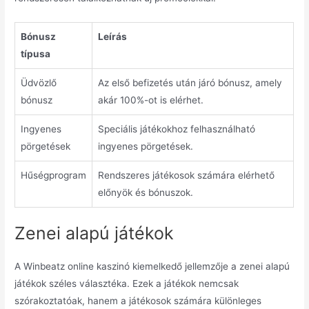
Bónusz
Leírás
típusa
Üdvözlő
Az első befizetés után járó bónusz, amely
bónusz
akár 100%-ot is elérhet.
Ingyenes
Speciális játékokhoz felhasználható
pörgetések
ingyenes pörgetések.
Hűségprogram
Rendszeres játékosok számára elérhető
előnyök és bónuszok.
Zenei alapú játékok
A Winbeatz online kaszinó kiemelkedő jellemzője a zenei alapú
játékok széles választéka. Ezek a játékok nemcsak
szórakoztatóak, hanem a játékosok számára különleges