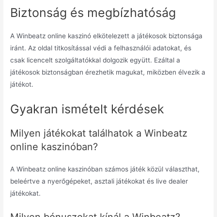
Biztonság és megbízhatóság
A Winbeatz online kaszinó elkötelezett a játékosok biztonsága
iránt. Az oldal titkosítással védi a felhasználói adatokat, és
csak licencelt szolgáltatókkal dolgozik együtt. Ezáltal a
játékosok biztonságban érezhetik magukat, miközben élvezik a
játékot.
Gyakran ismételt kérdések
Milyen játékokat találhatok a Winbeatz
online kaszinóban?
A Winbeatz online kaszinóban számos játék közül választhat,
beleértve a nyerőgépeket, asztali játékokat és live dealer
játékokat.
Milyen bónuszokat kínál a Winbeatz?