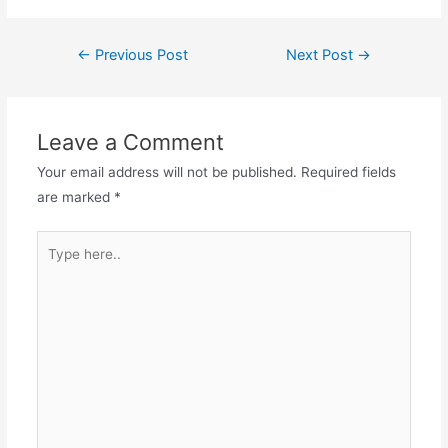
Post
←
Previous Post
Next Post
→
navigation
Leave a Comment
Your email address will not be published.
Required fields
are marked
*
Type
here..