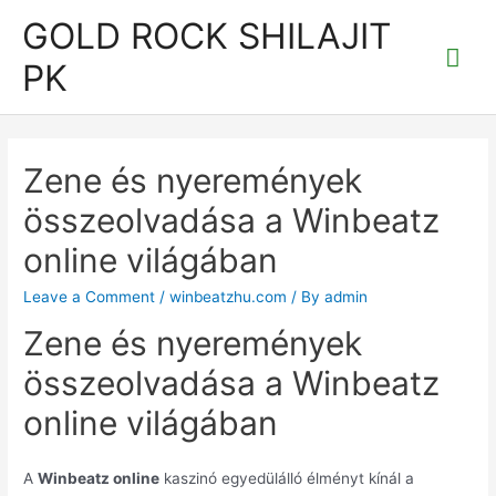
Skip
GOLD ROCK SHILAJIT
to
Mai
PK
content
Me
Zene és nyeremények
összeolvadása a Winbeatz
online világában
Leave a Comment
/
winbeatzhu.com
/ By
admin
Zene és nyeremények
összeolvadása a Winbeatz
online világában
A
Winbeatz online
kaszinó egyedülálló élményt kínál a