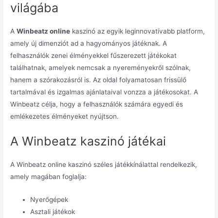
világába
A
Winbeatz online
kaszinó az egyik leginnovatívabb platform,
amely új dimenziót ad a hagyományos játéknak. A
felhasználók zenei élményekkel fűszerezett játékokat
találhatnak, amelyek nemcsak a nyereményekről szólnak,
hanem a szórakozásról is. Az oldal folyamatosan frissülő
tartalmával és izgalmas ajánlataival vonzza a játékosokat. A
Winbeatz célja, hogy a felhasználók számára egyedi és
emlékezetes élményeket nyújtson.
A Winbeatz kaszinó játékai
A Winbeatz online kaszinó széles játékkínálattal rendelkezik,
amely magában foglalja:
Nyerőgépek
Asztali játékok