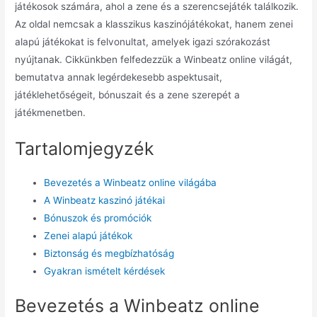
játékosok számára, ahol a zene és a szerencsejáték találkozik.
Az oldal nemcsak a klasszikus kaszinójátékokat, hanem zenei
alapú játékokat is felvonultat, amelyek igazi szórakozást
nyújtanak. Cikkünkben felfedezzük a Winbeatz online világát,
bemutatva annak legérdekesebb aspektusait,
játéklehetőségeit, bónuszait és a zene szerepét a
játékmenetben.
Tartalomjegyzék
Bevezetés a Winbeatz online világába
A Winbeatz kaszinó játékai
Bónuszok és promóciók
Zenei alapú játékok
Biztonság és megbízhatóság
Gyakran ismételt kérdések
Bevezetés a Winbeatz online